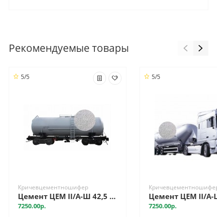
Рекомендуемые товары
5/5
5/5
Кричевцементношифер
Кричевцементношифе
Цемент ЦЕМ II/А-Ш 42,5 Н (Д20), вагон, Кричев
7250.00р.
7250.00р.